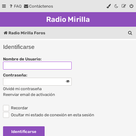
FAQ
Contáctenos
Radio Mirilla
B
Radio Mirilla Foros
u
Identificarse
s
Nombre de Usuario:
c
a
Contraseña:
r
Olvidé mi contraseña
Reenviar email de activación
Recordar
Ocultar mi estado de conexión en esta sesión