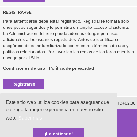
REGISTRARSE
Para autenticarse debe estar registrado. Registrarse tomará solo
unos pocos segundos y le permitirá un amplio acceso al sistema.
La Administración del Sitio puede además otorgar permisos
adicionales a los usuarios registrados. Antes de identificarse
asegúrese de estar familiarizado con nuestros términos de uso y
políticas relacionadas. Por favor lea las reglas de los foros mientras
navega por el Sitio.
Condiciones de uso
|
Política de privacidad
Registrarse
Este sitio web utiliza cookies para asegurar que
Borrar cookies
Todos los horarios son
UTC+02:00
Contáctenos
obtenga la mejor experiencia en nuestro sitio
Desarrollado por
phpBB
® Forum Software © phpBB Limited
web.
Saber más
Traducción al español por
phpBB España
damaïo ©
Mazeltof
|
cabot
Privacidad
|
Condiciones
¡Lo entiendo!