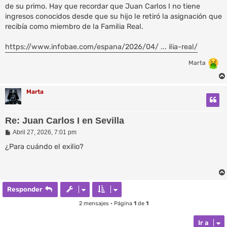
de su primo. Hay que recordar que Juan Carlos I no tiene
ingresos conocidos desde que su hijo le retiró la asignación que
recibía como miembro de la Familia Real.
https://www.infobae.com/espana/2026/04/ ... ilia-real/
Marta
Marta
Re: Juan Carlos I en Sevilla
M
Abril 27, 2026, 7:01 pm
e
n
¿Para cuándo el exilio?
s
a
j
e
Responder
2 mensajes • Página
1
de
1
Ir a