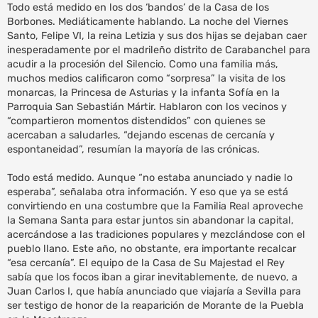
Todo está medido en los dos ‘bandos’ de la Casa de los
Borbones. Mediáticamente hablando. La noche del Viernes
Santo, Felipe VI, la reina Letizia y sus dos hijas se dejaban caer
inesperadamente por el madrileño distrito de Carabanchel para
acudir a la procesión del Silencio. Como una familia más,
muchos medios calificaron como “sorpresa” la visita de los
monarcas, la Princesa de Asturias y la infanta Sofía en la
Parroquia San Sebastián Mártir. Hablaron con los vecinos y
“compartieron momentos distendidos” con quienes se
acercaban a saludarles, “dejando escenas de cercanía y
espontaneidad”, resumían la mayoría de las crónicas.
Todo está medido. Aunque “no estaba anunciado y nadie lo
esperaba”, señalaba otra información. Y eso que ya se está
convirtiendo en una costumbre que la Familia Real aproveche
la Semana Santa para estar juntos sin abandonar la capital,
acercándose a las tradiciones populares y mezclándose con el
pueblo llano. Este año, no obstante, era importante recalcar
“esa cercanía”. El equipo de la Casa de Su Majestad el Rey
sabía que los focos iban a girar inevitablemente, de nuevo, a
Juan Carlos I, que había anunciado que viajaría a Sevilla para
ser testigo de honor de la reaparición de Morante de la Puebla