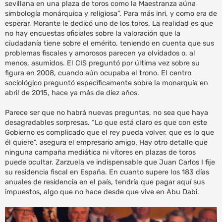
sevillana en una plaza de toros como la Maestranza aúna
simbología monárquica y religiosa”. Para más inri, y como era de
esperar, Morante le dedicó uno de los toros. La realidad es que
no hay encuestas oficiales sobre la valoración que la
ciudadanía tiene sobre el emérito, teniendo en cuenta que sus
problemas fiscales y amorosos parecen ya olvidados o, al
menos, asumidos. El CIS preguntó por última vez sobre su
figura en 2008, cuando aún ocupaba el trono. El centro
sociológico preguntó específicamente sobre la monarquía en
abril de 2015, hace ya más de diez años.
Parece ser que no habrá nuevas preguntas, no sea que haya
desagradables sorpresas. “Lo que está claro es que con este
Gobierno es complicado que el rey pueda volver, que es lo que
él quiere”, asegura el empresario amigo. Hay otro detalle que
ninguna campaña mediática ni vítores en plazas de toros
puede ocultar. Zarzuela ve indispensable que Juan Carlos I fije
su residencia fiscal en España. En cuanto supere los 183 días
anuales de residencia en el país, tendría que pagar aquí sus
impuestos, algo que no hace desde que vive en Abu Dabi.