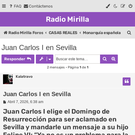
FAQ
Contáctenos
Radio Mirilla
B
Radio Mirilla Foros
CASAS REALES
Monarquía española
u
Juan Carlos I en Sevilla
s
Buscar
Búsqueda
c
Responder
a
2 mensajes • Página
1
de
1
r
Kalatravo
Juan Carlos I en Sevilla
M
Abril 7, 2026, 6:38 am
e
Juan Carlos I elige el Domingo de
n
s
Resurrección para ser aclamado en
a
j
Sevilla y mandarle un mensaje a su hijo
e
Felipe VI: “Ya no es un problema para la