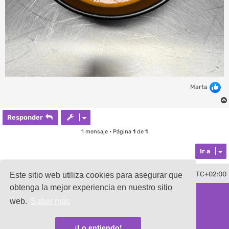
Marta
Responder
1 mensaje • Página
1
de
1
Ir a
Borrar cookies
Todos los horarios son
UTC+02:00
Contáctenos
Este sitio web utiliza cookies para asegurar que
obtenga la mejor experiencia en nuestro sitio
Desarrollado por
phpBB
® Forum Software © phpBB Limited
Traducción al español por
phpBB España
web.
Saber más
damaïo ©
Mazeltof
|
cabot
Privacidad
|
Condiciones
¡Lo entiendo!