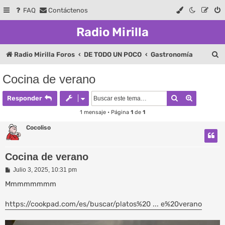
FAQ
Contáctenos
Radio Mirilla
B
Radio Mirilla Foros
DE TODO UN POCO
Gastronomía
u
Cocina de verano
s
Buscar
Búsqueda
c
Responder
a
1 mensaje • Página
1
de
1
r
Cocoliso
Cocina de verano
M
Julio 3, 2025, 10:31 pm
e
n
Mmmmmmmm
s
a
https://cookpad.com/es/buscar/platos%20 ... e%20verano
j
e