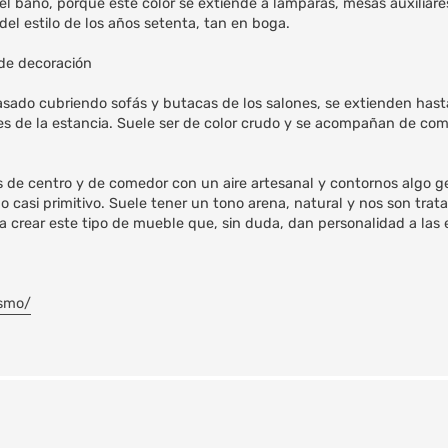
el baño, porque este color se extiende a lámparas, mesas auxiliare
l estilo de los años setenta, tan en boga.
 de decoración
pasado cubriendo sofás y butacas de los salones, se extienden hasta
les de la estancia. Suele ser de color crudo y se acompañan de c
as de centro y de comedor con un aire artesanal y contornos algo g
ño casi primitivo. Suele tener un tono arena, natural y nos son trat
a crear este tipo de mueble que, sin duda, dan personalidad a las 
ismo/