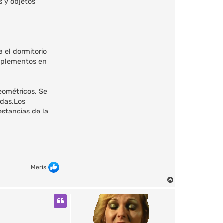
s y objetos
 el dormitorio
omplementos en
eométricos. Se
adas.Los
estancias de la
Meris
A
r
r
i
b