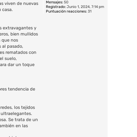
Mensajes:
50
as viven de nuevas
Registrado:
Junio 1, 2024, 7:14 pm
u casa.
Puntuación reacciones:
31
s extravagantes y
eros, bien mullidos
s que nos
 al pasado,
ines rematados con
el suelo,
para dar un toque
ores tendencia de
edes, los tejidos
 ultraelegantes.
osa. Se trata de un
también en las