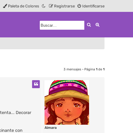
Paleta de Colores
Registrarse
Identificarse
Buscar
Búsqueda avanz
3 mensajes • Página
1
de
1
enta... Decorar
Aimara
scinante con