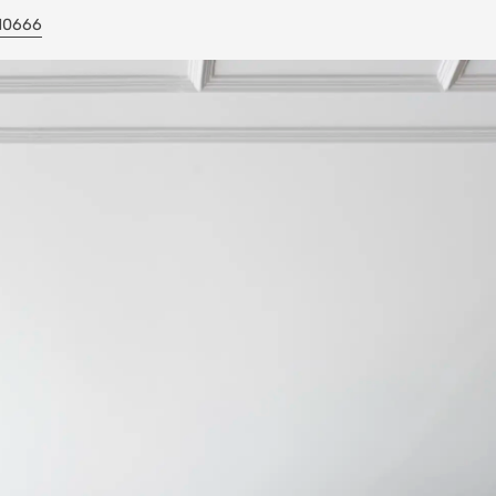
_10666