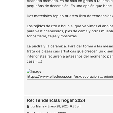
Acabado cromado. Ya no solo en grifos o talleros d
pequeños de decoración. Es una opción que bebe de
Dos materiales top en nuestra lista de tendencias
Los tejidos de rizo o bouclé, que ya vimos el año 
para vestir cabeceros, pies de cama y otros mueb
tonos tierra, tejas y mostazas.
La piedra y la cerámica. Para dar forma a las mes
trata de piezas casi artísticas que ofrecen un dise
interioristas recurren a artesanos del momento par
casa. (...)
https://www.elledecor.com/es/decoracion ... erior
Re: Tendencias hogar 2024
M
por
Meris
»
Enero 28, 2025, 6:35 pm
e