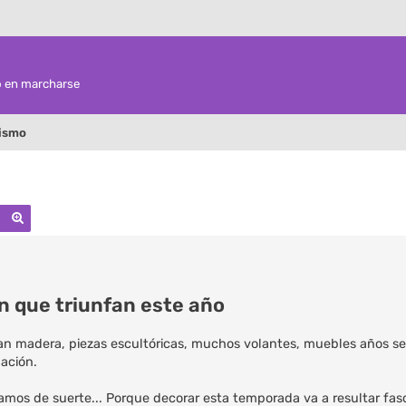
o en marcharse
rismo
Buscar
Búsqueda avanzada
n que triunfan este año
n madera, piezas escultóricas, muchos volantes, muebles años set
ación.
stamos de suerte... Porque decorar esta temporada va a resultar fa