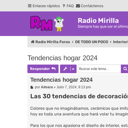
Enlaces rápidos
FAQ
Contáctenos
Radio Mirilla
Siempre hay que ser el últim
Radio Mirilla Foros
DE TODO UN POCO
Interio
Tendencias hogar 2024
Responder
Tendencias hogar 2024
M
por
Aimara
»
Julio 7, 2024, 9:13 pm
e
Las 30 tendencias de decoració
n
s
a
j
Colores que no imaginábamos, cerámicos que imita
e
hoy es toda una aventura que hará volar tu imagin
Para los que nos apasiona el diseño de interior, e