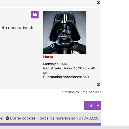
A
r
r
i
b
jeto decorativo de
a
Marta
Mensajes:
1416
Registrado:
Junio 27, 2023, 6:40
pm
Puntuación reacciones:
340
A
r
3 mensajes • Página
1
de
1
r
i
Ir a
b
a
os
Borrar cookies
Todos los horarios son
UTC+02:00