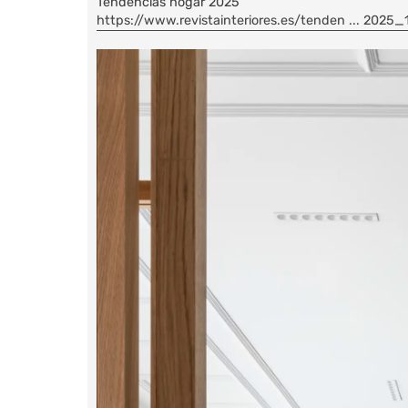
n
Tendencias hogar 2025
s
https://www.revistainteriores.es/tenden ... 2025
a
j
e