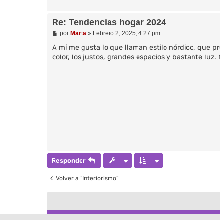
Re: Tendencias hogar 2024
M
por
Marta
»
Febrero 2, 2025, 4:27 pm
e
n
A mí me gusta lo que llaman estilo nórdico, que p
s
color, los justos, grandes espacios y bastante luz.
a
j
e
Responder
Volver a “Interiorismo”
Desarrollado por
phpBB
® Forum Software © phpBB Limited