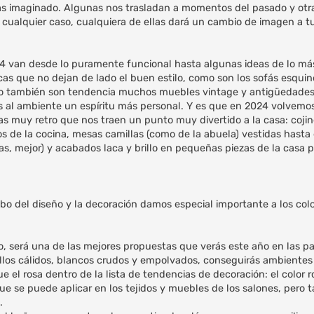
as imaginado. Algunas nos trasladan a momentos del pasado y otr
 cualquier caso, cualquiera de ellas dará un cambio de imagen a t
24 van desde lo puramente funcional hasta algunas ideas de lo má
as que no dejan de lado el buen estilo, como son los sofás esquin
ero también son tendencia muchos muebles vintage y antigüedade
 al ambiente un espíritu más personal. Y es que en 2024 volvemos
as muy retro que nos traen un punto muy divertido a la casa: coj
os de la cocina, mesas camillas (como de la abuela) vestidas hasta 
, mejor) y acabados laca y brillo en pequeñas piezas de la casa 
o del diseño y la decoración damos especial importante a los col
, será una de las mejores propuestas que verás este año en las par
illos cálidos, blancos crudos y empolvados, conseguirás ambientes
e el rosa dentro de la lista de tendencias de decoración: el color r
e se puede aplicar en los tejidos y muebles de los salones, pero 
.