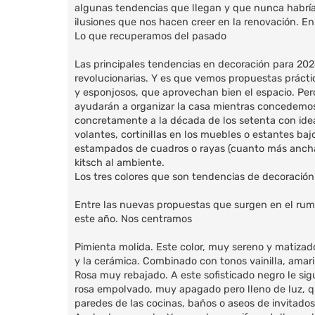
algunas tendencias que llegan y que nunca habrí
ilusiones que nos hacen creer en la renovación. En
Lo que recuperamos del pasado
Las principales tendencias en decoración para 20
revolucionarias. Y es que vemos propuestas práctic
y esponjosos, que aprovechan bien el espacio. P
ayudarán a organizar la casa mientras concedemos
concretamente a la década de los setenta con ide
volantes, cortinillas en los muebles o estantes baj
estampados de cuadros o rayas (cuanto más anchas
kitsch al ambiente.
Los tres colores que son tendencias de decoración
Entre las nuevas propuestas que surgen en el rumb
este año. Nos centramos
Pimienta molida. Este color, muy sereno y matizado
y la cerámica. Combinado con tonos vainilla, amar
Rosa muy rebajado. A este sofisticado negro le sigu
rosa empolvado, muy apagado pero lleno de luz, qu
paredes de las cocinas, baños o aseos de invitados