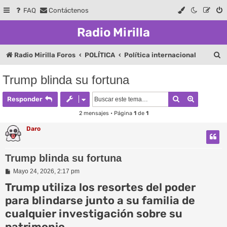
FAQ
Contáctenos
Radio Mirilla
B
Radio Mirilla Foros
POLÍTICA
Política internacional
u
Trump blinda su fortuna
s
Buscar
Búsqueda
c
Responder
a
2 mensajes • Página
1
de
1
r
Daro
Trump blinda su fortuna
M
Mayo 24, 2026, 2:17 pm
e
Trump utiliza los resortes del poder
n
s
para blindarse junto a su familia de
a
j
cualquier investigación sobre su
e
patrimonio