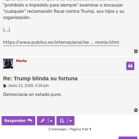
"prohibido e impedido para siempre" examinar o encauzar
"cualquier" reclamación fiscal contra Trump, sus hijos y su
organización.
(...)
https://www.publico.es/internacional/ee ... monio.html
Marta
Re: Trump blinda su fortuna
M
Junio 12, 2026, 4:28 pm
e
n
Democracia en estado puro.
s
a
j
e
Responder
2 mensajes • Página
1
de
1