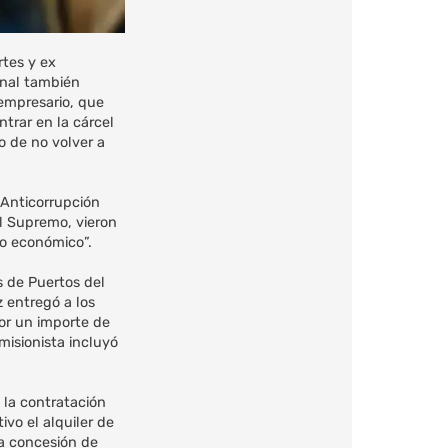
rtes y ex
unal también
 empresario, que
ntrar en la cárcel
 de no volver a
 Anticorrupción
el Supremo, vieron
io económico”.
s de Puertos del
 entregó a los
or un importe de
misionista incluyó
 la contratación
vo el alquiler de
la concesión de