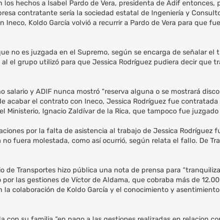
n los hechos a Isabel Pardo de Vera, presidenta de Adif entonces, p
resa contratante sería la sociedad estatal de Ingeniería y Consulto
 Ineco, Koldo García volvió a recurrir a Pardo de Vera para que fu
que no es juzgada en el Supremo, según se encarga de señalar el t
 al el grupo utilizó para que Jessica Rodríguez pudiera decir que t
mo salario y ADIF nunca mostró “reserva alguna o se mostrará dis
as de acabar el contrato con Ineco, Jessica Rodríguez fue contratada
del Ministerio, Ignacio Zaldívar de la Rica, que tampoco fue juzgad
iones por la falta de asistencia al trabajo de Jessica Rodríguez fu
no fuera molestada, como así ocurrió, según relata el fallo. De Tr
io de Transportes hizo pública una nota de prensa para “tranquiliza
ó por las gestiones de Víctor de Aldama, que cobraba más de 12.00
n la colaboración de Koldo García y el conocimiento y asentimiento
 con su familia “en pago a las gestiones realizadas en relacion con