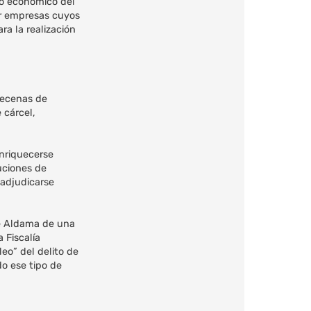
io económico del
or empresas cuyos
ra la realización
decenas de
 cárcel,
enriquecerse
uciones de
 adjudicarse
de Aldama de una
 Fiscalía
eo” del delito de
do ese tipo de