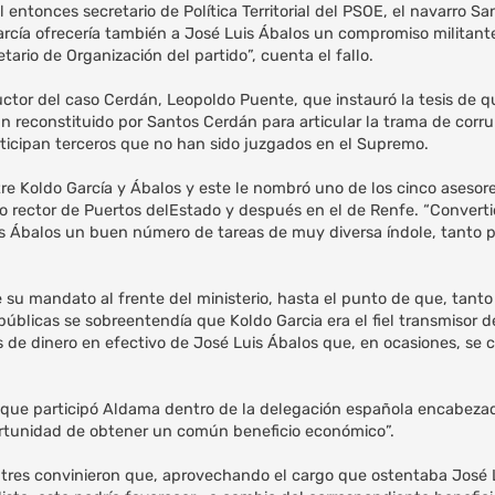
entonces secretario de Política Territorial del PSOE, el navarro S
arcía ofrecería también a José Luis Ábalos un compromiso militant
ario de Organización del partido”, cuenta el fallo.
uctor del caso Cerdán, Leopoldo Puente, que instauró la tesis de q
an reconstituido por Santos Cerdán para articular la trama de corru
rticipan terceros que no han sido juzgados en el Supremo.
re Koldo García y Ábalos y este le nombró uno de los cinco asesor
jo rector de Puertos delEstado y después en el de Renfe. “Convert
s Ábalos un buen número de tareas de muy diversa índole, tanto 
su mandato al frente del ministerio, hasta el punto de que, tanto 
blicas se sobreentendía que Koldo Garcia era el fiel transmisor d
s de dinero en efectivo de José Luis Ábalos que, en ocasiones, se 
los que participó Aldama dentro de la delegación española encabezad
portunidad de obtener un común beneficio económico”.
 tres convinieron que, aprovechando el cargo que ostentaba José 