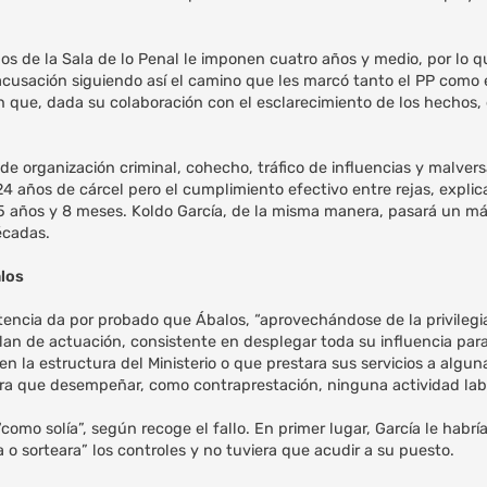
os de la Sala de lo Penal le imponen cuatro años y medio, por lo 
e acusación siguiendo así el camino que les marcó tanto el PP como e
 que, dada su colaboración con el esclarecimiento de los hechos,
 de organización criminal, cohecho, tráfico de influencias y malvers
4 años de cárcel pero el cumplimiento efectivo entre rejas, explica
15 años y 8 meses. Koldo García, de la misma manera, pasará un m
écadas.
alos
tencia da por probado que Ábalos, “aprovechándose de la privilegi
plan de actuación, consistente en desplegar toda su influencia para
 la estructura del Ministerio o que prestara sus servicios a algun
iera que desempeñar, como contraprestación, ninguna actividad labo
omo solía”, según recoge el fallo. En primer lugar, García le habrí
 o sorteara” los controles y no tuviera que acudir a su puesto.