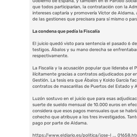
Gobierno de España, y también en el Partido Social
que todos participarían, la contratación con la A
intereses captaría y promovería Víctor de Aldama, a
de las gestiones que precisara para sí mismo o para
La condena que pedía la Fiscalía
El juicio quedó visto para sentencia el pasado 6 
testigos. Ábalos y su mano derecha se enfrentaban 
respectivamente.
La Fiscalía y la acusación popular que lideraba e
ilícitamente gracias a contratos adjudicados por e
Gestión. La tesis era que Ábalos y Koldo García fac
contratos de mascarillas de Puertos del Estado y A
Luzón sostuvo en el juicio que para esas adjudica
suerte de sueldo mensual de 10.000 euros en efecti
considera que esos pagos mensuales que se habrían
cohecho que atribuye a los tres investigados. Tant
pago por parte de Aldama.
https://www.eldiario.es/politica/jose-l ... 01658.h