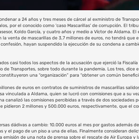
ndenar a 24 años y tres meses de cárcel al exministro de Transpo
los, por el conocido como 'caso Mascarillas' de corrupción. El trib
sesor, Koldo García, y cuatro años y medio a Víctor de Aldama. El
 la venta de mascarillas de 3,7 millones de euros, no tendrá que e
 confesión, hayan suspendido la ejecución de su condena a cambio
os casi todos los aspectos de la acusación que ejerció la Fiscalía
io de Transportes, sobre todo durante la pandemia. Los tres, dice 
 constituyeron una “organización” para “obtener un común benefic
illones de euros en contratos de suministros de mascarillas salido
a vinculada a Aldama, quien se lucró con comisiones que a su vez
a canalizó las comisiones percibidas a través de dos sociedades p
le pidieron 2 millones y 500.000 euros, respectivamente, que el co
ersas dádivas a cambio: 10.000 euros al mes por gastos además de
y el pago de un piso a una de ellas. Finalmente consideran delicti
a emisión de una nota de prensa sobre el rescate de Air Europa y 