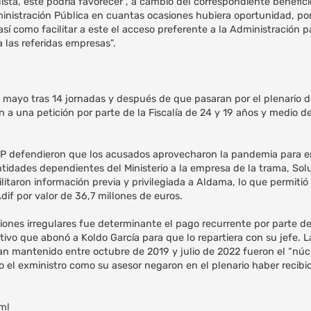
ista, este podría favorecer , a cambio del correspondiente benefic
dministración Pública en cuantas ocasiones hubiera oportunidad, p
sí como facilitar a este el acceso preferente a la Administración pa
 las referidas empresas”.
de mayo tras 14 jornadas y después de que pasaran por el plenario 
a una petición por parte de la Fiscalía de 24 y 19 años y medio de
l PP defendieron que los acusados aprovecharon la pandemia para 
ntidades dependientes del Ministerio a la empresa de la trama, Sol
ilitaron información previa y privilegiada a Aldama, lo que permitió
dif por valor de 36,7 millones de euros.
ciones irregulares fue determinante el pago recurrente por parte 
vo que abonó a Koldo García para que lo repartiera con su jefe. La
 mantenido entre octubre de 2019 y julio de 2022 fueron el “núcl
o el exministro como su asesor negaron en el plenario haber recibi
tml