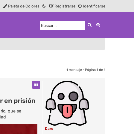
Paleta de Colores
Registrarse
Identificarse
Buscar
Búsqueda avanz
1 mensaje • Página
1
de
1
r en prisión
rio, que se
dad
Daro