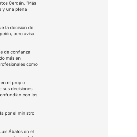
antos Cerdán. “Más
e y una plena
ue la decisión de
pción, pero avisa
es de confianza
ido más en
profesionales como
en el propio
e sus decisiones.
confundían con las
a por el ministro
Luis Ábalos en el