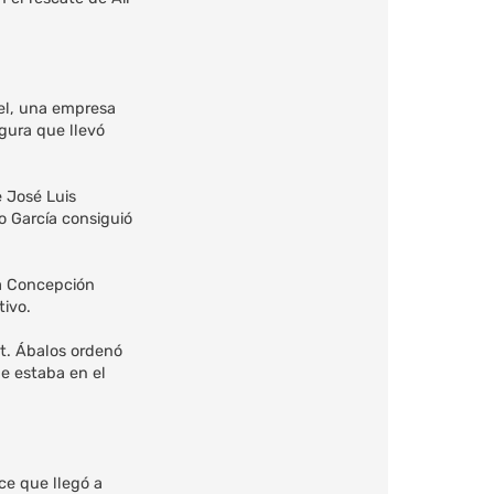
uel, una empresa
gura que llevó
e José Luis
o García consiguió
la Concepción
tivo.
et. Ábalos ordenó
ue estaba en el
ce que llegó a