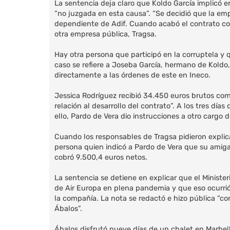
La sentencia deja claro que Koldo García implicó e
“no juzgada en esta causa”. “Se decidió que la emp
dependiente de Adif. Cuando acabó el contrato con
otra empresa pública, Tragsa.
Hay otra persona que participó en la corruptela y 
caso se refiere a Joseba García, hermano de Koldo,
directamente a las órdenes de este en Ineco.
Jessica Rodríguez recibió 34.450 euros brutos co
relación al desarrollo del contrato”. A los tres dí
ello, Pardo de Vera dio instrucciones a otro cargo 
Cuando los responsables de Tragsa pidieron explicac
persona quien indicó a Pardo de Vera que su amiga 
cobró 9.500,4 euros netos.
La sentencia se detiene en explicar que el Minister
de Air Europa en plena pandemia y que eso ocurri
la compañía. La nota se redactó e hizo pública “co
Ábalos”.
Ábalos disfrutó nueve días de un chalet en Marbella