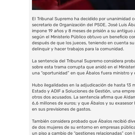
El Tribunal Supremo ha decidido por unanimidad co
secretario de Organización del PSOE, José Luis Ába
impone 19 años y 8 meses de prisión a su antiguo a
según el Ministerio Público obtuvo un beneficio con
después de que los jueces, teniendo en cuenta su
delinquir y hacer trabajos para la comunidad.
La sentencia del Tribunal Supremo considera probad
sobre esta trama corrupta que anidó en el Minister
una “oportunidad” en que Ábalos fuera ministro y
Hubo ilegalidades en la adjudicación de hasta 13 m
Estado y ADIF a Soluciones de Gestión, una empres
otros dos acusados. La sentencia afirma que Aldam
6,6 millones de euros; y que Ábalos y su exasesor 
en sus previsiones de gastos.
También considera probado que Ábalos recibió div
de dos mujeres de su entorno en empresas públicas 
un piso a cambio de “gestiones relacionadas” con l