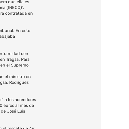
ero que ella es
ría (INECO)”,
era contratada en
ribunal. En este
rabajaba
conformidad con
 en Tragsa. Para
o en el Supremo.
e el ministro en
agsa, Rodríguez
r” a los acreedores
0 euros al mes de
 de José Luis
 el rescate de Air