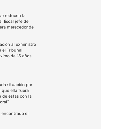
que reducen la
l fiscal jefe de
 era merecedor de
ación al exministro
 el Tribunal
áximo de 15 años
ada situación por
 que ella fuera
a de estas con la
ral”.
a encontrado el