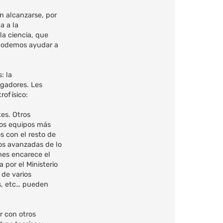
en alcanzarse, por
a a la
la ciencia, que
 podemos ayudar a
: la
igadores. Les
rofísico:
es. Otros
 los equipos más
 con el resto de
os avanzadas de lo
nes encarece el
 por el Ministerio
 de varios
s, etc… pueden
r con otros