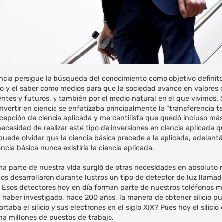
ncia persigue la búsqueda del conocimiento como objetivo definitori
o y el saber como medios para que la sociedad avance en valores c
entes y futuros, y también por el medio natural en el que vivimos.
vertir en ciencia se enfatizaba principalmente la “transferencia t
cepción de ciencia aplicada y mercantilista que quedó incluso más
necesidad de realizar este tipo de inversiones en ciencia aplicada 
puede olvidar que la ciencia básica precede a la aplicada, adelan
cia básica nunca existiría la ciencia aplicada.
ma parte de nuestra vida surgió de otras necesidades en absoluto 
os desarrollaron durante lustros un tipo de detector de luz llama
 Esos detectores hoy en día forman parte de nuestros teléfonos 
n haber investigado, hace 200 años, la manera de obtener silicio pu
ba el silicio y sus electrones en el siglo XIX? Pues hoy el silicio 
na millones de puestos de trabajo.