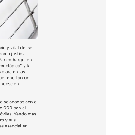
o y vital del ser
omo justicia,
 Sin embargo, en
ecnológica” y la
 clara en las
que reportan un
tándose en
relacionadas con el
do CCD con el
móviles. Yendo más
ro y sus
es esencial en