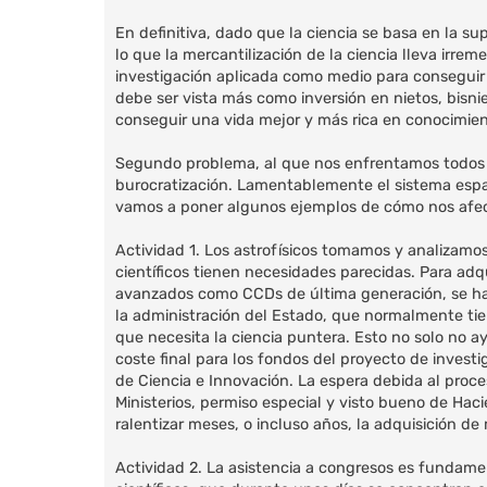
En definitiva, dado que la ciencia se basa en la su
lo que la mercantilización de la ciencia lleva irrem
investigación aplicada como medio para conseguir d
debe ser vista más como inversión en nietos, bisn
conseguir una vida mejor y más rica en conocimien
Segundo problema, al que nos enfrentamos todos lo
burocratización. Lamentablemente el sistema españ
vamos a poner algunos ejemplos de cómo nos afecta
Actividad 1. Los astrofísicos tomamos y analizamo
científicos tienen necesidades parecidas. Para adq
avanzados como CCDs de última generación, se ha
la administración del Estado, que normalmente ti
que necesita la ciencia puntera. Esto no solo no a
coste final para los fondos del proyecto de invest
de Ciencia e Innovación. La espera debida al proce
Ministerios, permiso especial y visto bueno de H
ralentizar meses, o incluso años, la adquisición de m
Actividad 2. La asistencia a congresos es fundame