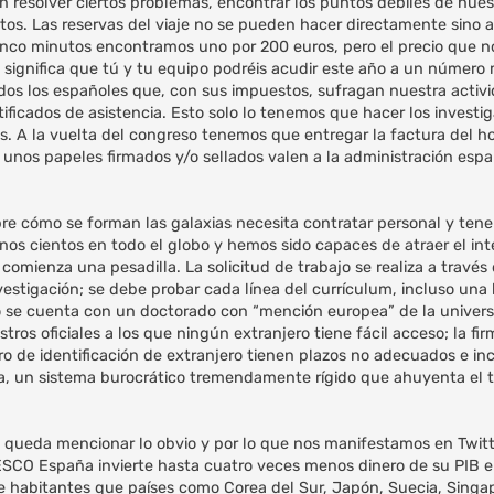
n resolver ciertos problemas, encontrar los puntos débiles de nuest
os. Las reservas del viaje no se pueden hacer directamente sino a
inco minutos encontramos uno por 200 euros, pero el precio que n
to significa que tú y tu equipo podréis acudir este año a un núme
todos los españoles que, con sus impuestos, sufragan nuestra activ
ificados de asistencia. Esto solo lo tenemos que hacer los investi
os. A la vuelta del congreso tenemos que entregar la factura del h
lo unos papeles firmados y/o sellados valen a la administración esp
bre cómo se forman las galaxias necesita contratar personal y ten
os cientos en todo el globo y hemos sido capaces de atraer el int
í comienza una pesadilla. La solicitud de trabajo se realiza a través
nvestigación; se debe probar cada línea del currículum, incluso un
do se cuenta con un doctorado con “mención europea” de la univer
tros oficiales a los que ningún extranjero tiene fácil acceso; la fi
ro de identificación de extranjero tienen plazos no adecuados e i
tiva, un sistema burocrático tremendamente rígido que ahuyenta el 
queda mencionar lo obvio y por lo que nos manifestamos en Twitt
CO España invierte hasta cuatro veces menos dinero de su PIB en
e habitantes que países como Corea del Sur, Japón, Suecia, Singap