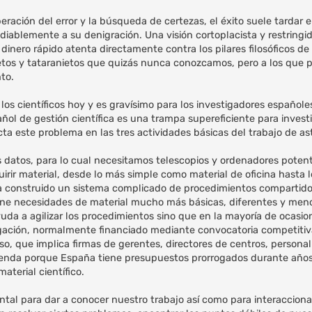
peración del error y la búsqueda de certezas, el éxito suele tardar 
ediablemente a su denigración. Una visión cortoplacista y restringid
inero rápido atenta directamente contra los pilares filosóficos de 
ietos y tataranietos que quizás nunca conozcamos, pero a los que
to.
s científicos hoy y es gravísimo para los investigadores españoles
ol de gestión científica es una trampa supereficiente para invest
 este problema en las tres actividades básicas del trabajo de ast
s datos, para lo cual necesitamos telescopios y ordenadores potent
uirir material, desde lo más simple como material de oficina hasta
 construido un sistema complicado de procedimientos compartidos
ene necesidades de material mucho más básicas, diferentes y men
yuda a agilizar los procedimientos sino que en la mayoría de ocasio
igación, normalmente financiado mediante convocatoria competitiva
so, que implica firmas de gerentes, directores de centros, personal
acienda porque España tiene presupuestos prorrogados durante año
aterial científico.
ntal para dar a conocer nuestro trabajo así como para interacciona