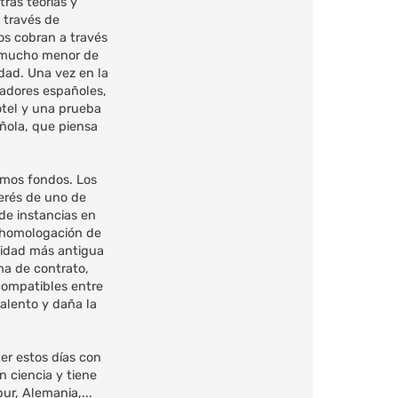
ras teorías y
 través de
os cobran a través
ro mucho menor de
idad. Una vez en la
gadores españoles,
otel y una prueba
añola, que piensa
emos fondos. Los
erés de uno de
 de instancias en
a homologación de
sidad más antigua
rma de contrato,
ncompatibles entre
talento y daña la
er estos días con
 ciencia y tiene
ur, Alemania,...