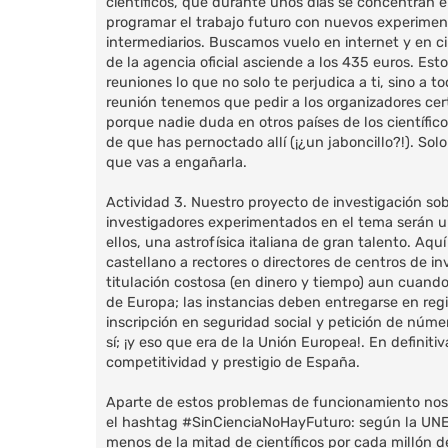
científicos, que durante unos días se concentran e
programar el trabajo futuro con nuevos experiment
intermediarios. Buscamos vuelo en internet y en c
de la agencia oficial asciende a los 435 euros. Es
reuniones lo que no solo te perjudica a ti, sino a 
reunión tenemos que pedir a los organizadores cert
porque nadie duda en otros países de los científic
de que has pernoctado allí (¡¿un jaboncillo?!). So
que vas a engañarla.
Actividad 3. Nuestro proyecto de investigación so
investigadores experimentados en el tema serán un
ellos, una astrofísica italiana de gran talento. Aqu
castellano a rectores o directores de centros de i
titulación costosa (en dinero y tiempo) aun cuan
de Europa; las instancias deben entregarse en regis
inscripción en seguridad social y petición de núme
sí; ¡y eso que era de la Unión Europea!. En defini
competitividad y prestigio de España.
Aparte de estos problemas de funcionamiento nos 
el hashtag #SinCienciaNoHayFuturo: según la UNES
menos de la mitad de científicos por cada millón d