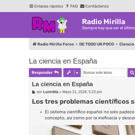
Enlaces rápidos
FAQ
Contáctenos
Radio Mirilla
Siempre hay que ser el últim
Radio Mirilla Foros
DE TODO UN POCO
Ciencia
La ciencia en España
Responder
La ciencia en España
M
por
Luzmilda
»
Mayo 21, 2026, 5:23 pm
e
Los tres problemas científicos 
n
s
a
El sistema científico español no solo padece
j
e
concepto, así como por la ineficacia y desco