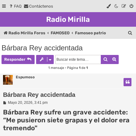
FAQ
Contáctenos
Radio Mirilla
B
Radio Mirilla Foros
FAMOSEO
Famoseo patrio
u
Bárbara Rey accidentada
s
Buscar
Búsqueda
c
Responder
a
1 mensaje • Página
1
de
1
r
Espumoso
Bárbara Rey accidentada
M
Mayo 20, 2026, 3:41 pm
e
Bárbara Rey sufre un grave accidente:
n
s
“Me pusieron siete grapas y el dolor era
a
j
tremendo"
e