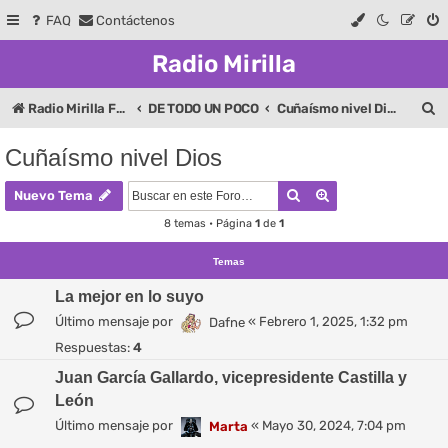
FAQ
Contáctenos
Radio Mirilla
B
Radio Mirilla Foros
DE TODO UN POCO
Cuñaísmo nivel Dios
u
Cuñaísmo nivel Dios
s
Buscar
Búsqueda avanza
c
Nuevo Tema
a
8 temas • Página
1
de
1
r
Temas
La mejor en lo suyo
Último mensaje por
«
Febrero 1, 2025, 1:32 pm
Dafne
Respuestas:
4
Juan García Gallardo, vicepresidente Castilla y
León
Último mensaje por
«
Mayo 30, 2024, 7:04 pm
Marta