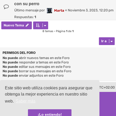
con su perro
Último mensaje por
«
Noviembre 3, 2023, 12:20 pm
Marta
Respuestas:
1
Nuevo Tema
8 temas • Página
1
de
1
Ir a
PERMISOS DEL FORO
No puede
abrir nuevos temas en este Foro
No puede
responder a temas en este Foro
No puede
editar sus mensajes en este Foro
No puede
borrar sus mensajes en este Foro
No puede
enviar adjuntos en este Foro
Borrar cookies
Todos los horarios son
UTC+02:00
Contáctenos
Este sitio web utiliza cookies para asegurar que
obtenga la mejor experiencia en nuestro sitio
Desarrollado por
phpBB
® Forum Software © phpBB Limited
Traducción al español por
phpBB España
web.
Saber más
damaïo ©
Mazeltof
|
cabot
Privacidad
|
Condiciones
¡Lo entiendo!