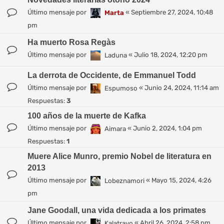
Último mensaje por
«
Septiembre 27, 2024, 10:48
Marta
pm
Ha muerto Rosa Regàs
Último mensaje por
«
Julio 18, 2024, 12:20 pm
Laduna
La derrota de Occidente, de Emmanuel Todd
Último mensaje por
«
Junio 24, 2024, 11:14 am
Espumoso
Respuestas:
3
100 años de la muerte de Kafka
Último mensaje por
«
Junio 2, 2024, 1:04 pm
Aimara
Respuestas:
1
Muere Alice Munro, premio Nobel de literatura en
2013
Último mensaje por
«
Mayo 15, 2024, 4:26
Lobeznamori
pm
Jane Goodall, una vida dedicada a los primates
Último mensaje por
«
Abril 26, 2024, 2:58 pm
Kalatravo