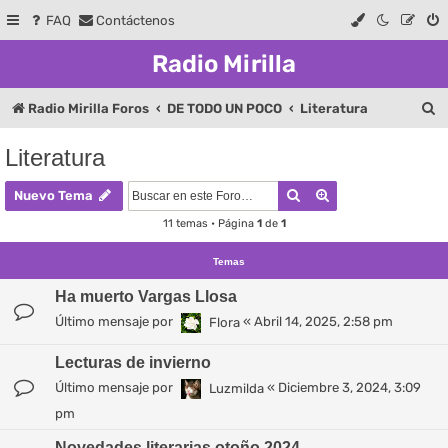
FAQ
Contáctenos
Radio Mirilla
B
Radio Mirilla Foros
DE TODO UN POCO
Literatura
u
Literatura
s
Buscar
Búsqueda avanza
c
Nuevo Tema
a
11 temas • Página
1
de
1
r
Temas
Ha muerto Vargas Llosa
Último mensaje por
«
Abril 14, 2025, 2:58 pm
Flora
Lecturas de invierno
Último mensaje por
«
Diciembre 3, 2024, 3:09
Luzmilda
pm
Novedades literarias otoño 2024