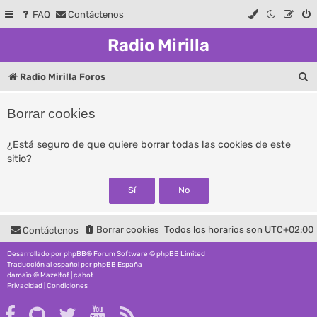
FAQ
Contáctenos
Radio Mirilla
B
Radio Mirilla Foros
u
Borrar cookies
s
c
¿Está seguro de que quiere borrar todas las cookies de este
sitio?
a
r
Borrar cookies
Todos los horarios son
UTC+02:00
Contáctenos
Desarrollado por
phpBB
® Forum Software © phpBB Limited
Traducción al español por
phpBB España
damaïo ©
Mazeltof
|
cabot
Privacidad
|
Condiciones