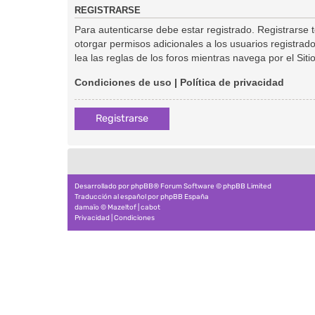
REGISTRARSE
Para autenticarse debe estar registrado. Registrarse
otorgar permisos adicionales a los usuarios registrado
lea las reglas de los foros mientras navega por el Sitio
Condiciones de uso
|
Política de privacidad
Registrarse
Desarrollado por
phpBB
® Forum Software © phpBB Limited
Traducción al español por
phpBB España
damaïo ©
Mazeltof
|
cabot
Privacidad
|
Condiciones