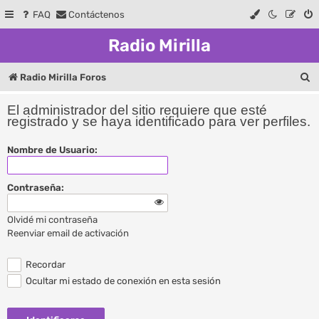
FAQ
Contáctenos
Radio Mirilla
B
Radio Mirilla Foros
u
El administrador del sitio requiere que esté
s
registrado y se haya identificado para ver perfiles.
c
Nombre de Usuario:
a
r
Contraseña:
Olvidé mi contraseña
Reenviar email de activación
Recordar
Ocultar mi estado de conexión en esta sesión