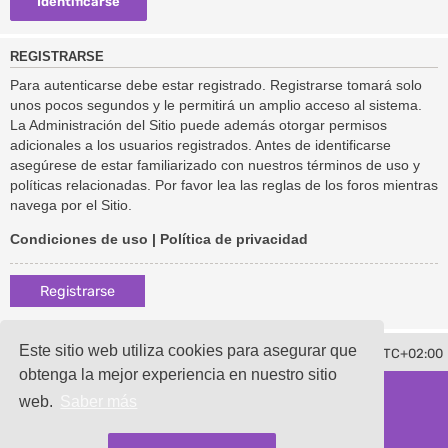
REGISTRARSE
Para autenticarse debe estar registrado. Registrarse tomará solo
unos pocos segundos y le permitirá un amplio acceso al sistema.
La Administración del Sitio puede además otorgar permisos
adicionales a los usuarios registrados. Antes de identificarse
asegúrese de estar familiarizado con nuestros términos de uso y
políticas relacionadas. Por favor lea las reglas de los foros mientras
navega por el Sitio.
Condiciones de uso
|
Política de privacidad
Registrarse
Este sitio web utiliza cookies para asegurar que
Borrar cookies
Todos los horarios son
UTC+02:00
Contáctenos
obtenga la mejor experiencia en nuestro sitio
Desarrollado por
phpBB
® Forum Software © phpBB Limited
web.
Saber más
Traducción al español por
phpBB España
damaïo ©
Mazeltof
|
cabot
Privacidad
|
Condiciones