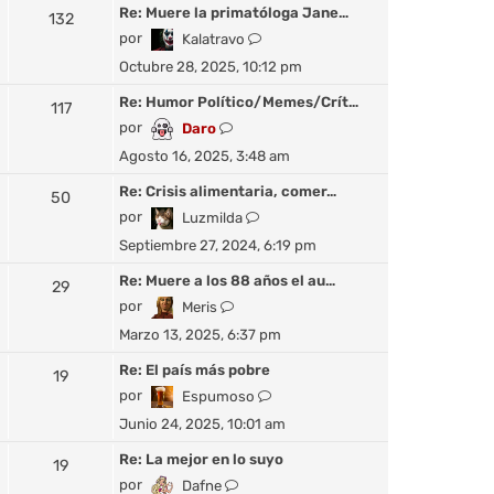
m
ú
Re: Muere la primatóloga Jane…
132
s
o
l
V
por
Kalatravo
a
m
t
e
j
Octubre 28, 2025, 10:12 pm
e
i
r
e
n
m
ú
Re: Humor Político/Memes/Crít…
117
s
o
l
V
por
Daro
a
m
t
e
j
Agosto 16, 2025, 3:48 am
e
i
r
e
n
m
ú
Re: Crisis alimentaria, comer…
50
s
o
l
V
por
Luzmilda
a
m
t
e
j
Septiembre 27, 2024, 6:19 pm
e
i
r
e
n
m
ú
Re: Muere a los 88 años el au…
29
s
o
l
V
por
Meris
a
m
t
e
j
Marzo 13, 2025, 6:37 pm
e
i
r
e
n
m
ú
Re: El país más pobre
19
s
o
l
V
por
Espumoso
a
m
t
e
j
Junio 24, 2025, 10:01 am
e
i
r
e
n
m
ú
Re: La mejor en lo suyo
19
s
o
l
V
por
Dafne
a
m