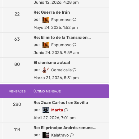
Junio 12, 2026, 4:28 pm
i
a
r
m
j
ú
Re: Guerra de Irán
22
o
e
l
V
por
Espumoso
m
t
e
Mayo 24, 2026, 1:52 pm
e
i
r
n
m
ú
Re: El mito de la Transición …
63
s
o
l
V
por
Espumoso
a
m
t
e
j
Junio 24, 2025, 9:59 am
e
i
r
e
n
m
ú
El sionismo actual
80
s
o
l
V
por
Comeicalla
a
m
t
e
j
Marzo 21, 2026, 5:31 pm
e
i
r
e
n
m
ú
s
o
MENSAJES
ÚLTIMO MENSAJE
l
a
m
t
j
Re: Juan Carlos I en Sevilla
e
280
i
e
n
V
por
Marta
m
s
e
o
Abril 27, 2026, 7:01 pm
a
r
m
j
ú
Re: El príncipe Andrés renunc…
e
114
e
l
n
V
por
Kalatravo
t