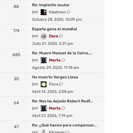
m
j
ú
Re: Implante ocular
88
o
e
l
V
por
Kalatravo
m
t
e
Octubre 28, 2025, 10:09 pm
e
i
r
n
m
ú
España gana el mundial
174
s
o
l
V
por
Daro
a
m
t
e
j
Julio 21, 2026, 2:31 pm
e
i
r
e
n
m
ú
Re: Muere Manuel de la Calva,…
685
s
o
l
V
por
Marta
a
m
t
e
j
Agosto 29, 2025, 11:18 am
e
i
r
e
n
m
ú
Ha muerto Vargas Llosa
20
s
o
l
V
por
Flora
a
m
t
e
j
Abril 14, 2025, 2:58 pm
e
i
r
e
n
m
ú
Re: Nos ha dejado Robert Redf…
64
s
o
l
V
por
Marta
a
m
t
e
j
Abril 27, 2026, 7:19 pm
e
i
r
e
n
m
ú
Re: ¿Qué hacen para compensar…
47
s
o
l
V
por
Kikoman
a