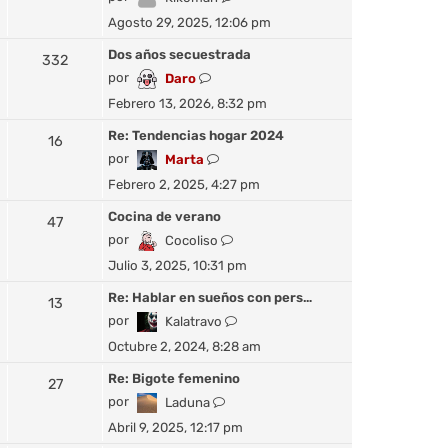
m
t
e
j
Agosto 29, 2025, 12:06 pm
e
i
r
e
n
m
ú
Dos años secuestrada
332
s
o
l
V
por
Daro
a
m
t
e
j
Febrero 13, 2026, 8:32 pm
e
i
r
e
n
m
ú
Re: Tendencias hogar 2024
16
s
o
l
V
por
Marta
a
m
t
e
j
Febrero 2, 2025, 4:27 pm
e
i
r
e
n
m
ú
Cocina de verano
47
s
o
l
V
por
Cocoliso
a
m
t
e
j
Julio 3, 2025, 10:31 pm
e
i
r
e
n
m
ú
Re: Hablar en sueños con pers…
13
s
o
l
V
por
Kalatravo
a
m
t
e
j
Octubre 2, 2024, 8:28 am
e
i
r
e
n
m
ú
Re: Bigote femenino
27
s
o
l
V
por
Laduna
a
m
t
e
j
Abril 9, 2025, 12:17 pm
e
i
r
e
n