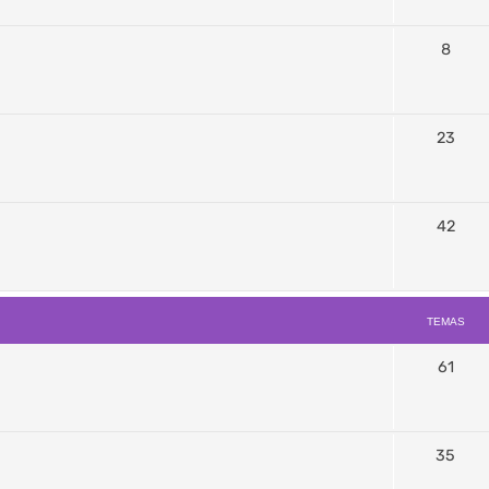
8
23
42
TEMAS
61
35