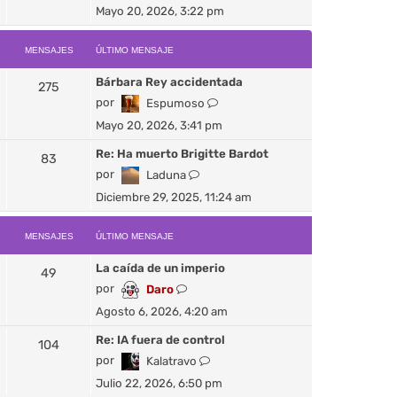
s
e
Mayo 20, 2026, 3:22 pm
i
a
r
m
j
ú
o
MENSAJES
ÚLTIMO MENSAJE
e
l
m
t
Bárbara Rey accidentada
e
275
i
n
V
por
Espumoso
m
s
e
o
Mayo 20, 2026, 3:41 pm
a
r
m
j
ú
Re: Ha muerto Brigitte Bardot
e
83
e
l
n
V
por
Laduna
t
s
e
Diciembre 29, 2025, 11:24 am
i
a
r
m
j
ú
o
MENSAJES
ÚLTIMO MENSAJE
e
l
m
t
La caída de un imperio
e
49
i
n
V
por
Daro
m
s
e
o
Agosto 6, 2026, 4:20 am
a
r
m
j
ú
Re: IA fuera de control
e
104
e
l
n
V
por
Kalatravo
t
s
e
Julio 22, 2026, 6:50 pm
i
a
r