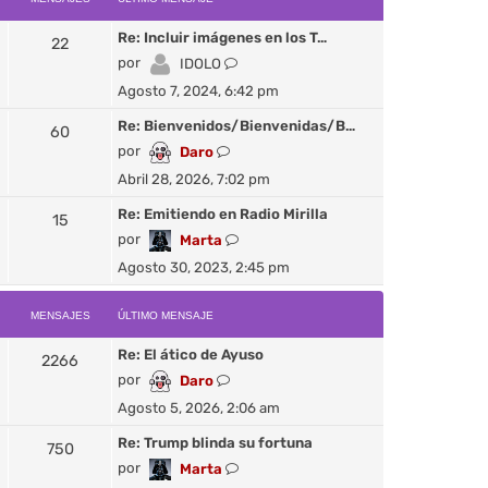
Re: Incluir imágenes en los T…
22
V
por
IDOLO
e
Agosto 7, 2024, 6:42 pm
r
ú
Re: Bienvenidos/Bienvenidas/B…
60
l
V
por
Daro
t
e
Abril 28, 2026, 7:02 pm
i
r
m
ú
Re: Emitiendo en Radio Mirilla
15
o
l
V
por
Marta
m
t
e
Agosto 30, 2023, 2:45 pm
e
i
r
n
m
ú
s
o
MENSAJES
ÚLTIMO MENSAJE
l
a
m
t
j
Re: El ático de Ayuso
e
2266
i
e
n
V
por
Daro
m
s
e
o
Agosto 5, 2026, 2:06 am
a
r
m
j
ú
Re: Trump blinda su fortuna
e
750
e
l
n
V
por
Marta
t
s
e