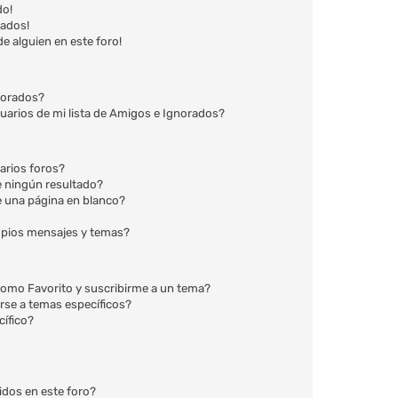
do!
eados!
e alguien en este foro!
gnorados?
uarios de mi lista de Amigos e Ignorados?
arios foros?
 ningún resultado?
 una página en blanco?
opios mensajes y temas?
r como Favorito y suscribirme a un tema?
rse a temas específicos?
ífico?
idos en este foro?