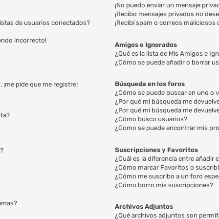
¡No puedo enviar un mensaje priva
¡Recibo mensajes privados no des
listas de usuarios conectados?
¡Recibí spam o correos maliciosos d
iendo incorrecto!
Amigos e Ignorados
¿Qué es la lista de Mis Amigos e I
¿Cómo se puede añadir o borrar us
Búsqueda en los foros
, ¡me pide que me registre!
¿Cómo se puede buscar en uno o v
¿Por qué mi búsqueda me devuelve
¿Por qué mi búsqueda me devuelve
sta?
¿Cómo busco usuarios?
¿Como se puede encontrar mis pr
Suscripciones y Favoritos
a?
¿Cuál es la diferencia entre añadi
¿Cómo marcar Favoritos o suscribi
¿Cómo me suscribo a un foro espec
¿Cómo borro mis suscripciones?
temas?
Archivos Adjuntos
¿Qué archivos adjuntos son permit